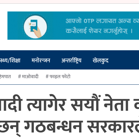
स्थ्य/शिक्षा
मनोरन्जन
अन्तर्राष्ट्रिय
खेलकुद
िमपात
माओवादी
फाइल फोटो
दी त्यागेर सयौं नेता 
न्छन् गठबन्धन सरकारल