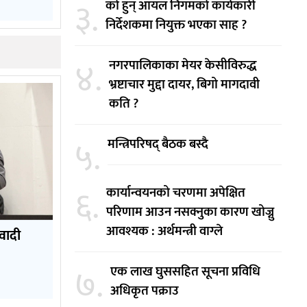
३.
को हुन् आयल निगमको कार्यकारी
निर्देशकमा नियुक्त भएका साह ?
४.
नगरपालिकाका मेयर केसीविरुद्ध
भ्रष्टाचार मुद्दा दायर, बिगो मागदावी
कति ?
५.
मन्त्रिपरिषद् बैठक बस्दै
६.
कार्यान्वयनको चरणमा अपेक्षित
परिणाम आउन नसक्नुका कारण खोज्नु
आवश्यक : अर्थमन्त्री वाग्ले
िवादी
७.
एक लाख घुससहित सूचना प्रविधि
अधिकृत पक्राउ