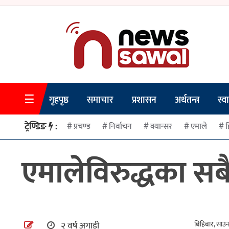
☰
गृहपृष्ठ
गृहपृष्ठ
समाचार
प्रशासन
अर्थतन्त्र
स्वा
समाचार
ट्रेण्डिङ
:
प्रचण्ड
निर्वाचन
क्यान्सर
एमाले
ह
प्रशासन
एमालेविरुद्धका सबै 
अर्थतन्त्र
स्वास्थ्य/
शिक्षा
मनोरन्जन
२ वर्ष अगाडी
बिहिबार, साउ