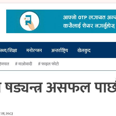
स्थ्य/शिक्षा
मनोरन्जन
अन्तर्राष्ट्रिय
खेलकुद
िमपात
माओवादी
फाइल फोटो
षड्यन्त्र असफल पार्छौ
न २१, २०८३