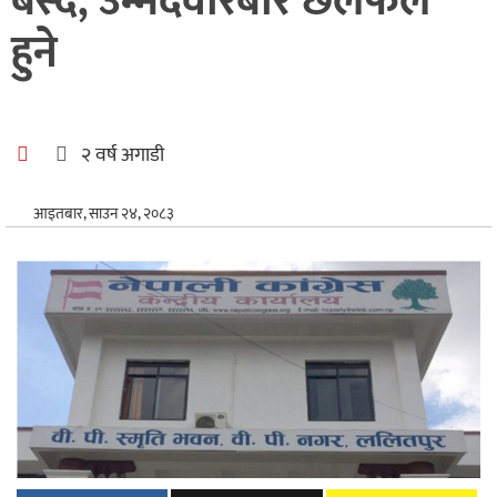
बस्दै, उम्मेदवारबारे छलफल
अन्तर्राष्ट्रिय
हुने
खेलकुद
२ वर्ष अगाडी
आइतबार, साउन २४, २०८३