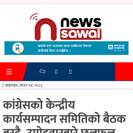
गृहपृष्ठ
समाचार
☰
प्रशासन
आइतबार, साउन २४, २०८३
अर्थतन्त्र
कांग्रेसको केन्द्रीय
स्वास्थ्य/
कार्यसम्पादन समितिको बैठक
शिक्षा
मनोरन्जन