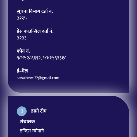
सूचना विभाग दर्ता नं.
३२२५
प्रेस काउन्सिल दर्ता नं.
३२३३
फोन नं.
९८४५२८६६९२, ९८४१५६३३१८
ई–मेल
sawalnews22@gmail.com
हाम्रो टीम
संचालक
इन्दिरा न्यौपाने