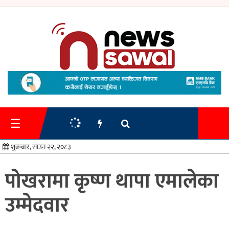
गृहपृष्ठ
समाचार
☰
प्रशासन
शुक्रबार, साउन २२, २०८३
अर्थतन्त्र
पोखरामा कृष्ण थापा एमालेका
स्वास्थ्य/
उम्मेदवार
शिक्षा
मनोरन्जन