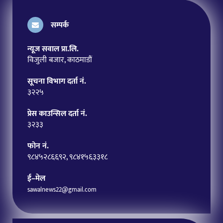
सम्पर्क
न्यूज सवाल प्रा.लि.
विजुली बजार, काठमाडौं
सूचना विभाग दर्ता नं.
३२२५
प्रेस काउन्सिल दर्ता नं.
३२३३
फोन नं.
९८४५२८६६९२, ९८४१५६३३१८
ई–मेल
sawalnews22@gmail.com