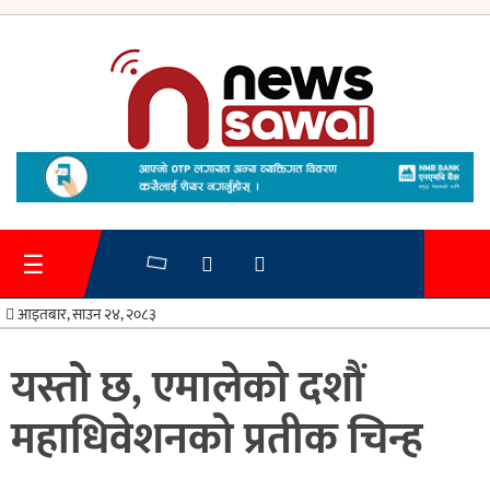
गृहपृष्ठ
समाचार
☰
प्रशासन
आइतबार, साउन २४, २०८३
अर्थतन्त्र
यस्तो छ, एमालेको दशौं
स्वास्थ्य/
महाधिवेशनको प्रतीक चिन्ह
शिक्षा
मनोरन्जन