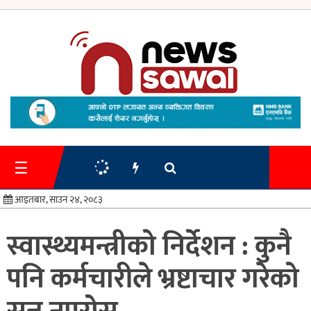
गृहपृष्ठ
समाचार
☰
प्रशासन
आइतबार, साउन २४, २०८३
अर्थतन्त्र
स्वास्थ्यमन्त्रीको निर्देशन : कुनै
स्वास्थ्य/
पनि कर्मचारीले भ्रष्टाचार गरेको
शिक्षा
मनोरन्जन