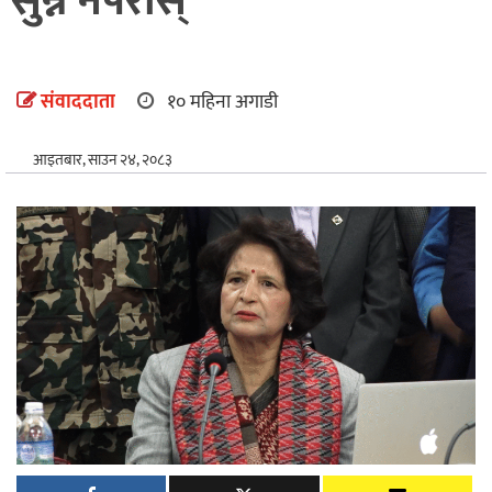
सुन्न नपरोस्
अन्तर्राष्ट्रिय
खेलकुद
संवाददाता
१० महिना अगाडी
आइतबार, साउन २४, २०८३