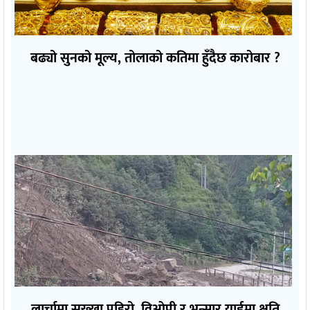
बढ्यो सुनको मूल्य, तोलाको कतिमा हुँदैछ कारोबार ?
लार्चामा सुख्खा पहिरो, विओपी र भन्सार यार्डमा क्षति