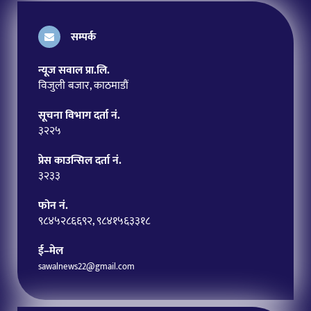
सम्पर्क
न्यूज सवाल प्रा.लि.
विजुली बजार, काठमाडौं
सूचना विभाग दर्ता नं.
३२२५
प्रेस काउन्सिल दर्ता नं.
३२३३
फोन नं.
९८४५२८६६९२, ९८४१५६३३१८
ई–मेल
sawalnews22@gmail.com