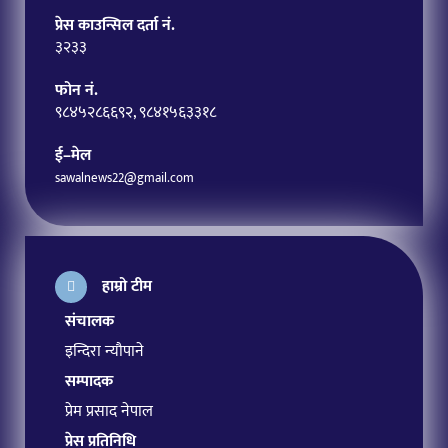
प्रेस काउन्सिल दर्ता नं.
३२३३
फोन नं.
९८४५२८६६९२, ९८४१५६३३१८
ई–मेल
sawalnews22@gmail.com
हाम्रो टीम
संचालक
इन्दिरा न्यौपाने
सम्पादक
प्रेम प्रसाद नेपाल
प्रेस प्रतिनिधि