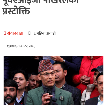
पूर्वएआईजी पोखरेलको
अन्तर्राष्ट्रिय
प्रस्टोक्ति
खेलकुद
संवाददाता
८ महिना अगाडी
शुक्रबार, साउन २२, २०८३