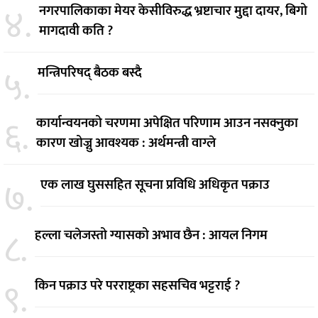
४.
नगरपालिकाका मेयर केसीविरुद्ध भ्रष्टाचार मुद्दा दायर, बिगो
मागदावी कति ?
५.
मन्त्रिपरिषद् बैठक बस्दै
६.
कार्यान्वयनको चरणमा अपेक्षित परिणाम आउन नसक्नुका
कारण खोज्नु आवश्यक : अर्थमन्त्री वाग्ले
७.
एक लाख घुससहित सूचना प्रविधि अधिकृत पक्राउ
८.
हल्ला चलेजस्तो ग्यासको अभाव छैन : आयल निगम
९.
किन पक्राउ परे परराष्ट्रका सहसचिव भट्टराई ?