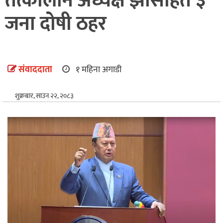
तत्कालीन अध्यक्ष झासहित ३
अन्तर्राष्ट्रिय
जना दोषी ठहर
खेलकुद
संवाददाता
१ महिना अगाडी
शुक्रबार, साउन २२, २०८३