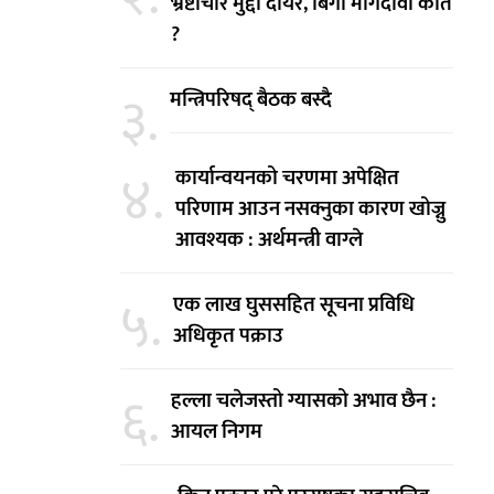
भ्रष्टाचार मुद्दा दायर, बिगो मागदावी कति
?
३.
मन्त्रिपरिषद् बैठक बस्दै
४.
कार्यान्वयनको चरणमा अपेक्षित
परिणाम आउन नसक्नुका कारण खोज्नु
आवश्यक : अर्थमन्त्री वाग्ले
५.
एक लाख घुससहित सूचना प्रविधि
अधिकृत पक्राउ
६.
हल्ला चलेजस्तो ग्यासको अभाव छैन :
आयल निगम