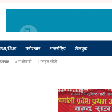
स्थ्य/शिक्षा
मनोरन्जन
अन्तर्राष्ट्रिय
खेलकुद
हिमपात
माओवादी
फाइल फोटो