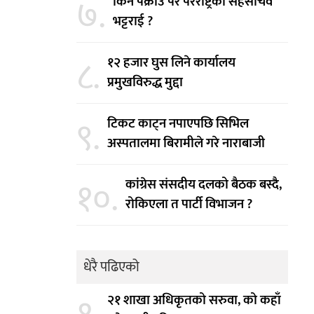
७.
किन पक्राउ परे परराष्ट्रका सहसचिव
भट्टराई ?
८.
१२ हजार घुस लिने कार्यालय
प्रमुखविरुद्ध मुद्दा
९.
टिकट काट्न नपाएपछि सिभिल
अस्पतालमा बिरामीले गरे नाराबाजी
१०.
कांग्रेस संसदीय दलको बैठक बस्दै,
रोकिएला त पार्टी विभाजन ?
धेरै पढिएको
२१ शाखा अधिकृतको सरुवा, को कहाँ