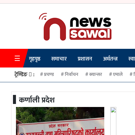
☰
गृहपृष्ठ
गृहपृष्ठ
समाचार
प्रशासन
अर्थतन्त्र
स्वा
समाचार
ट्रेण्डिङ
:
प्रचण्ड
निर्वाचन
क्यान्सर
एमाले
प्रशासन
अर्थतन्त्र
कर्णाली प्रदेश
स्वास्थ्य/
शिक्षा
मनोरन्जन