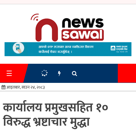
गृहपृष्ठ
समाचार
☰
प्रशासन
आइतबार, साउन २४, २०८३
अर्थतन्त्र
कार्यालय प्रमुखसहित १०
स्वास्थ्य/
विरुद्ध भ्रष्टाचार मुद्धा
शिक्षा
मनोरन्जन