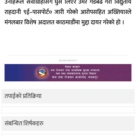
उनीहरूले सेवाग्राहीसँग घुस लिएर उमेर गडबढ गरी विद्युतीय
राहदानी ९ई–पासपोर्ट० जारी गरेको आरोपसहित अख्तियारले
मंगलबार विशेष अदालत काठमाडौंमा मुद्दा दायर गरेको हो ।
ADVERTISEMENT
तपाईको प्रतिक्रिया
संबन्धित शिर्षकहरु