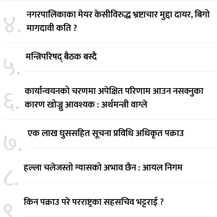
४.
नगरपालिकाका मेयर केसीविरुद्ध भ्रष्टाचार मुद्दा दायर, बिगो
मागदावी कति ?
५.
मन्त्रिपरिषद् बैठक बस्दै
६.
कार्यान्वयनको चरणमा अपेक्षित परिणाम आउन नसक्नुका
कारण खोज्नु आवश्यक : अर्थमन्त्री वाग्ले
७.
एक लाख घुससहित सूचना प्रविधि अधिकृत पक्राउ
८.
हल्ला चलेजस्तो ग्यासको अभाव छैन : आयल निगम
९.
किन पक्राउ परे परराष्ट्रका सहसचिव भट्टराई ?