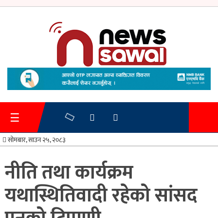
गृहपृष्ठ
समाचार
☰
प्रशासन
सोमबार, साउन २५, २०८३
अर्थतन्त्र
नीति तथा कार्यक्रम
स्वास्थ्य/
यथास्थितिवादी रहेको सांसद
शिक्षा
मनोरन्जन