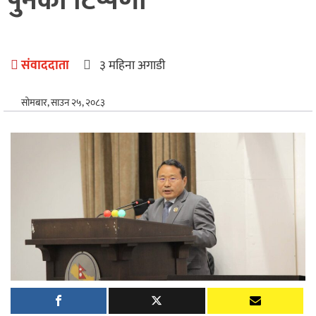
पुनको टिप्पणी
अन्तर्राष्ट्रिय
खेलकुद
संवाददाता
३ महिना अगाडी
सोमबार, साउन २५, २०८३