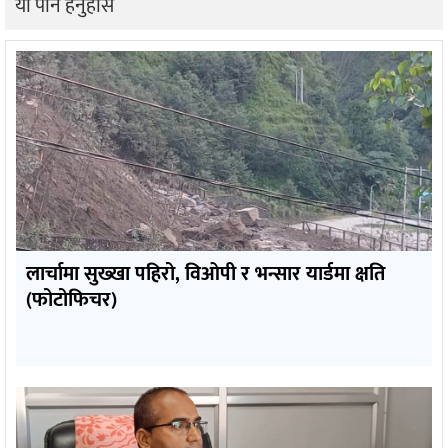
यो पनि हेर्नुहोस
लार्चामा सुख्खा पहिरो, विओपी र भन्सार यार्डमा क्षति
(फोटोफिचर)