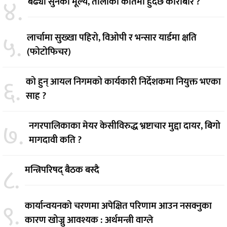
४.
बढ्यो सुनको मूल्य, तोलाको कतिमा हुँदैछ कारोबार ?
५.
लार्चामा सुख्खा पहिरो, विओपी र भन्सार यार्डमा क्षति
(फोटोफिचर)
६.
को हुन् आयल निगमको कार्यकारी निर्देशकमा नियुक्त भएका
साह ?
७.
नगरपालिकाका मेयर केसीविरुद्ध भ्रष्टाचार मुद्दा दायर, बिगो
मागदावी कति ?
८.
मन्त्रिपरिषद् बैठक बस्दै
९.
कार्यान्वयनको चरणमा अपेक्षित परिणाम आउन नसक्नुका
कारण खोज्नु आवश्यक : अर्थमन्त्री वाग्ले