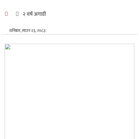
अन्तर्राष्ट्रिय
२ वर्ष अगाडी
खेलकुद
शनिबार, साउन २३, २०८३