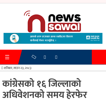
गृहपृष्ठ
समाचार
☰
प्रशासन
शनिबार, साउन २३, २०८३
अर्थतन्त्र
कांग्रेसको १६ जिल्लाको
स्वास्थ्य/
अधिवेशनको समय हेरफेर
शिक्षा
मनोरन्जन