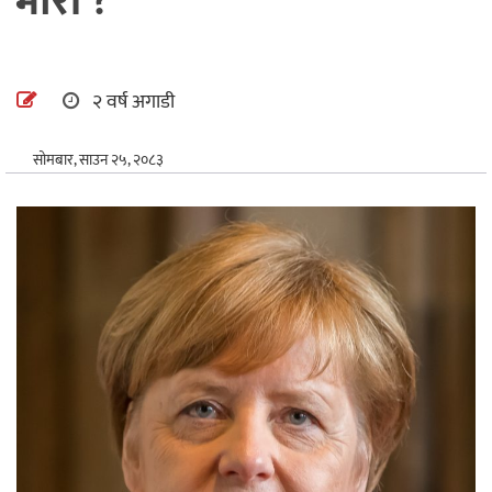
भारी ?
अन्तर्राष्ट्रिय
खेलकुद
२ वर्ष अगाडी
सोमबार, साउन २५, २०८३