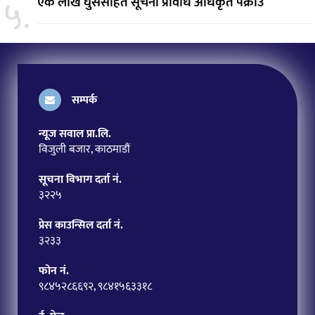
५.
एक लाख घुससहित सूचना प्रविधि अधिकृत पक्राउ
सम्पर्क
न्यूज सवाल प्रा.लि.
विजुली बजार, काठमाडौं
सूचना विभाग दर्ता नं.
३२२५
प्रेस काउन्सिल दर्ता नं.
३२३३
फोन नं.
९८४५२८६६९२, ९८४१५६३३१८