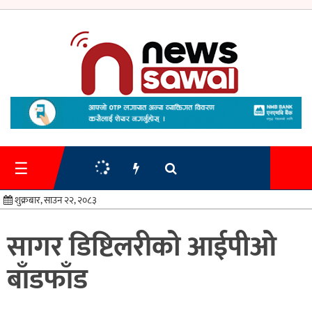
गृहपृष्ठ
समाचार
☰
प्रशासन
शुक्रबार, साउन २२, २०८३
अर्थतन्त्र
सागर डिष्टिलरीको आईपीओ
स्वास्थ्य/
बाँडफाँड
शिक्षा
मनोरन्जन