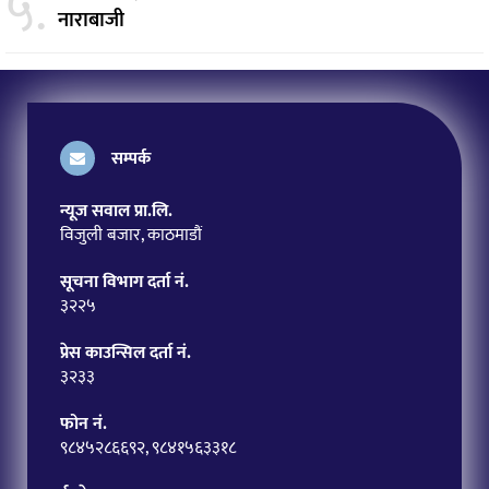
५.
नाराबाजी
सम्पर्क
न्यूज सवाल प्रा.लि.
विजुली बजार, काठमाडौं
सूचना विभाग दर्ता नं.
३२२५
प्रेस काउन्सिल दर्ता नं.
३२३३
फोन नं.
९८४५२८६६९२, ९८४१५६३३१८