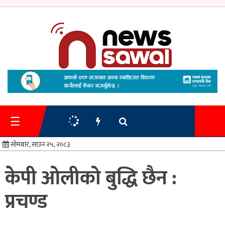
गृहपृष्ठ
समाचार
☰
प्रशासन
सोमबार, साउन २५, २०८३
अर्थतन्त्र
केपी ओलीको बुद्धि छैन :
स्वास्थ्य/
प्रचण्ड
शिक्षा
मनोरन्जन