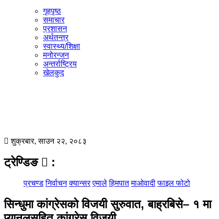
गृहपृष्ठ
☰
समाचार
प्रशासन
अर्थतन्त्र
स्वास्थ्य/शिक्षा
मनोरन्जन
अन्तर्राष्ट्रिय
खेलकुद
शुक्रबार, साउन २२, २०८३
ट्रेण्डिङ
:
प्रचण्ड
निर्वाचन
क्यान्सर
एमाले
हिमपात
माओवादी
फाइल फोटो
सिन्धुमा कांग्रेसको विजयी सुरुवात, बाह्रबिसे– १ मा
प्यानलसहित कांग्रेस विजयी