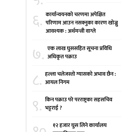
५.
६.
कार्यान्वयनको चरणमा अपेक्षित
परिणाम आउन नसक्नुका कारण खोज्नु
आवश्यक : अर्थमन्त्री वाग्ले
७.
एक लाख घुससहित सूचना प्रविधि
अधिकृत पक्राउ
८.
हल्ला चलेजस्तो ग्यासको अभाव छैन :
आयल निगम
९.
किन पक्राउ परे परराष्ट्रका सहसचिव
भट्टराई ?
१०.
१२ हजार घुस लिने कार्यालय