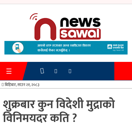
गृहपृष्ठ
समाचार
☰
प्रशासन
बिहिबार, साउन २१, २०८३
अर्थतन्त्र
शुक्रबार कुन विदेशी मुद्राको
स्वास्थ्य/
विनिमयदर कति ?
शिक्षा
मनोरन्जन