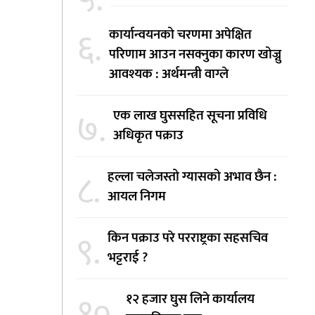
५.
६.
कार्यान्वयनको चरणमा अपेक्षित
परिणाम आउन नसक्नुका कारण खोज्नु
आवश्यक : अर्थमन्त्री वाग्ले
७.
एक लाख घुससहित सूचना प्रविधि
अधिकृत पक्राउ
८.
हल्ला चलेजस्तो ग्यासको अभाव छैन :
आयल निगम
९.
किन पक्राउ परे परराष्ट्रका सहसचिव
भट्टराई ?
१०.
१२ हजार घुस लिने कार्यालय