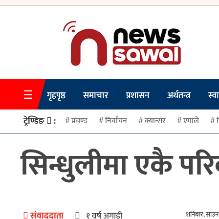
☰
गृहपृष्ठ
गृहपृष्ठ
समाचार
प्रशासन
अर्थतन्त्र
स्वा
समाचार
ट्रेण्डिङ
:
प्रचण्ड
निर्वाचन
क्यान्सर
एमाले
प्रशासन
सिन्धुलीमा एकै पर
अर्थतन्त्र
स्वास्थ्य/
शिक्षा
मनोरन्जन
संवाददाता
१ वर्ष अगाडी
शनिबार, साउन