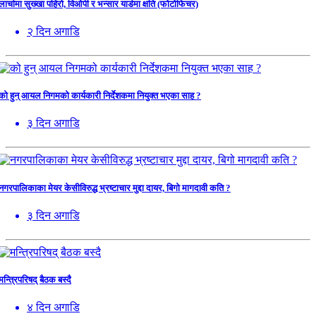
लार्चामा सुख्खा पहिरो, विओपी र भन्सार यार्डमा क्षति (फोटोफिचर)
२ दिन अगाडि
को हुन् आयल निगमको कार्यकारी निर्देशकमा नियुक्त भएका साह ?
३ दिन अगाडि
नगरपालिकाका मेयर केसीविरुद्ध भ्रष्टाचार मुद्दा दायर, बिगो मागदावी कति ?
३ दिन अगाडि
मन्त्रिपरिषद् बैठक बस्दै
४ दिन अगाडि