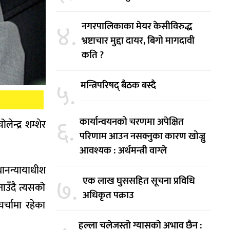
४.
नगरपालिकाका मेयर केसीविरुद्ध
भ्रष्टाचार मुद्दा दायर, बिगो मागदावी
कति ?
५.
मन्त्रिपरिषद् बैठक बस्दै
६.
कार्यान्वयनको चरणमा अपेक्षित
न्द्र शम्शेर
परिणाम आउन नसक्नुका कारण खोज्नु
आवश्यक : अर्थमन्त्री वाग्ले
धानन्यायाधीश
७.
एक लाख घुससहित सूचना प्रविधि
ाउँदै त्यसको
अधिकृत पक्राउ
र्चामा रहेका
हल्ला चलेजस्तो ग्यासको अभाव छैन :