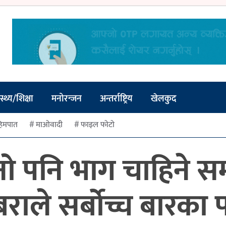
स्थ्य/शिक्षा
मनोरन्जन
अन्तर्राष्ट्रिय
खेलकुद
िमपात
माओवादी
फाइल फोटो
्नो पनि भाग चाहिने स
बराले सर्बोच्च बारका