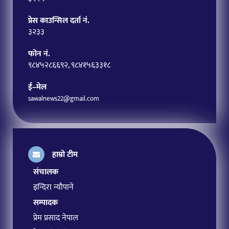
प्रेस काउन्सिल दर्ता नं.
३२३३
फोन नं.
९८४५२८६६९२, ९८४१५६३३१८
ई–मेल
sawalnews22@gmail.com
हाम्रो टीम
संचालक
इन्दिरा न्यौपाने
सम्पादक
प्रेम प्रसाद नेपाल