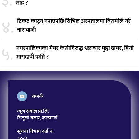
३.
साह ?
४.
टिकट काट्न नपाएपछि सिभिल अस्पतालमा बिरामीले गरे
नाराबाजी
५.
नगरपालिकाका मेयर केसीविरुद्ध भ्रष्टाचार मुद्दा दायर, बिगो
मागदावी कति ?
सम्पर्क
न्यूज सवाल प्रा.लि.
विजुली बजार, काठमाडौं
सूचना विभाग दर्ता नं.
३२२५