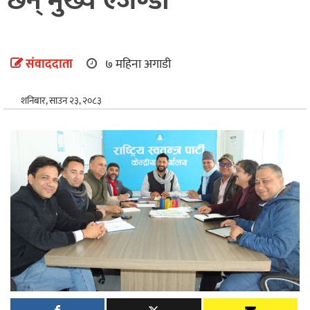
छन् मुख्य एजेण्डा
अन्तर्राष्ट्रिय
खेलकुद
संवाददाता
७ महिना अगाडी
शनिबार, साउन २३, २०८३