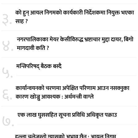
३.
को हुन् आयल निगमको कार्यकारी निर्देशकमा नियुक्त भएका
साह ?
४.
नगरपालिकाका मेयर केसीविरुद्ध भ्रष्टाचार मुद्दा दायर, बिगो
मागदावी कति ?
५.
मन्त्रिपरिषद् बैठक बस्दै
६.
कार्यान्वयनको चरणमा अपेक्षित परिणाम आउन नसक्नुका
कारण खोज्नु आवश्यक : अर्थमन्त्री वाग्ले
७.
एक लाख घुससहित सूचना प्रविधि अधिकृत पक्राउ
हल्ला चलेजस्तो ग्यासको अभाव छैन : आयल निगम