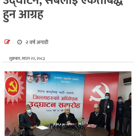
उद्घाटन, सबैलाई एकताबद्ध
अन्तर्राष्ट्रिय
हुन आग्रह
खेलकुद
२ वर्ष अगाडी
शुक्रबार, साउन २२, २०८३