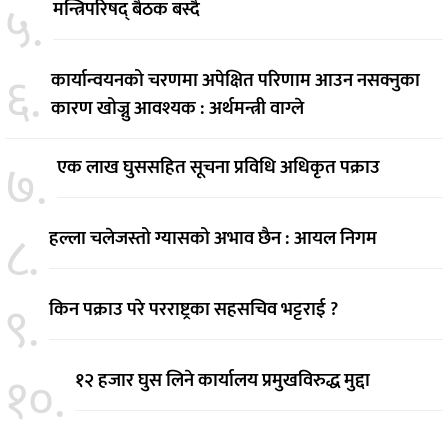
५.
मन्त्रिपरिषद् बैठक बस्दै
६.
कार्यान्वयनको चरणमा अपेक्षित परिणाम आउन नसक्नुका
कारण खोज्नु आवश्यक : अर्थमन्त्री वाग्ले
७.
एक लाख घुससहित सूचना प्रविधि अधिकृत पक्राउ
८.
हल्ला चलेजस्तो ग्यासको अभाव छैन : आयल निगम
९.
किन पक्राउ परे परराष्ट्रका सहसचिव भट्टराई ?
१०.
१२ हजार घुस लिने कार्यालय प्रमुखविरुद्ध मुद्दा