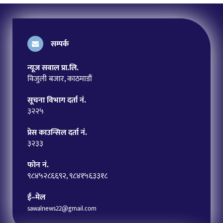
सम्पर्क
न्यूज सवाल प्रा.लि.
विजुली बजार, काठमाडौं
सूचना विभाग दर्ता नं.
३२२५
प्रेस काउन्सिल दर्ता नं.
३२३३
फोन नं.
९८४५२८६६९२, ९८४१५६३३१८
ई–मेल
sawalnews22@gmail.com