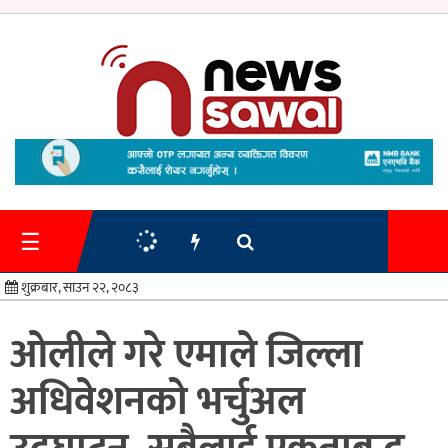
गृहपृष्ठ
समाचार
☰
प्रशासन
शुक्रबार, साउन २२, २०८३
अर्थतन्त्र
ओलीले गरे एमाले जिल्ला
स्वास्थ्य/
अधिवेशनको भर्चुअल
शिक्षा
मनोरन्जन