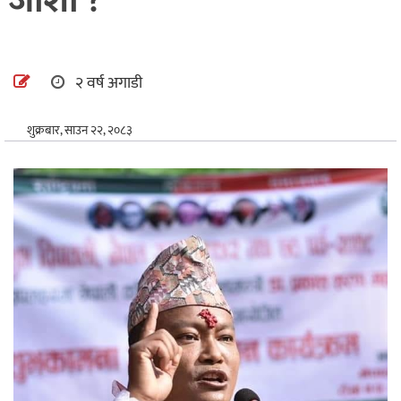
जोशी ?
अन्तर्राष्ट्रिय
खेलकुद
२ वर्ष अगाडी
शुक्रबार, साउन २२, २०८३