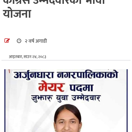
कांग्रेस उम्मेदवारको भावी
अन्तर्राष्ट्रिय
योजना
खेलकुद
२ वर्ष अगाडी
आइतबार, साउन २४, २०८३