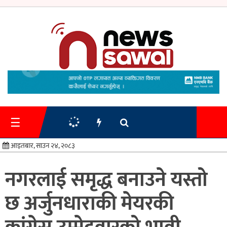
गृहपृष्ठ
समाचार
☰
प्रशासन
आइतबार, साउन २४, २०८३
अर्थतन्त्र
नगरलाई समृद्ध बनाउने यस्तो
स्वास्थ्य/
छ अर्जुनधाराकी मेयरकी
शिक्षा
मनोरन्जन