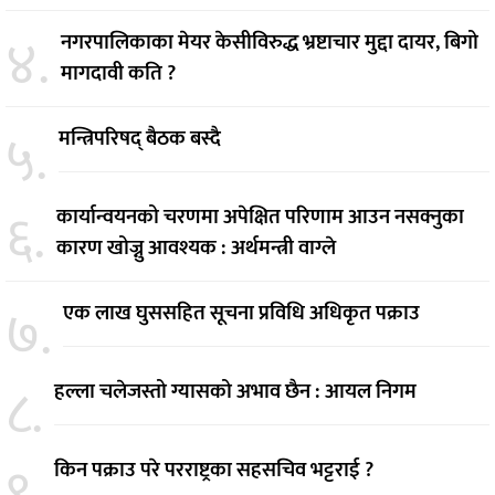
४.
नगरपालिकाका मेयर केसीविरुद्ध भ्रष्टाचार मुद्दा दायर, बिगो
मागदावी कति ?
५.
मन्त्रिपरिषद् बैठक बस्दै
६.
कार्यान्वयनको चरणमा अपेक्षित परिणाम आउन नसक्नुका
कारण खोज्नु आवश्यक : अर्थमन्त्री वाग्ले
७.
एक लाख घुससहित सूचना प्रविधि अधिकृत पक्राउ
८.
हल्ला चलेजस्तो ग्यासको अभाव छैन : आयल निगम
९.
किन पक्राउ परे परराष्ट्रका सहसचिव भट्टराई ?