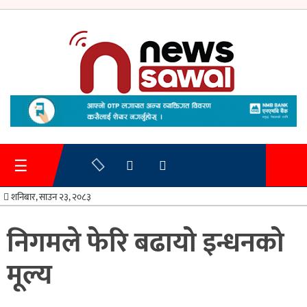
गृहपृष्ठ
समाचार
☰
प्रशासन
शनिबार, साउन २३, २०८३
अर्थतन्त्र
निगमले फेरि बढायो इन्धनको
स्वास्थ्य/
मूल्य
शिक्षा
मनोरन्जन