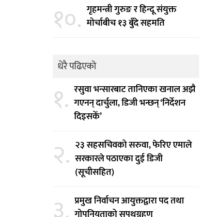
१०.
गृहमन्त्री गुरुङ र हिन्दू संयुक्त
मोर्चाबीच १३ बुँदे सहमति
धेरै पढिएको
१.
रसुवा भन्सारबाट तानिएका खनाल अझै
गएनन् दार्चुला, डिजी भन्छन् ‘निर्देशन
दिइसकेँ’
२.
२३ सहसचिवको सरुवा, फेरिए एमाले
सरकारले पठाएका दुई डिजी
(सूचीसहित)
३.
प्रमुख निर्वाचन आयुक्तद्वारा पद तथा
गोपनियताको सपथग्रहण