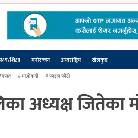
स्थ्य/शिक्षा
मनोरन्जन
अन्तर्राष्ट्रिय
खेलकुद
िमपात
माओवादी
फाइल फोटो
ालिका अध्यक्ष जितेका