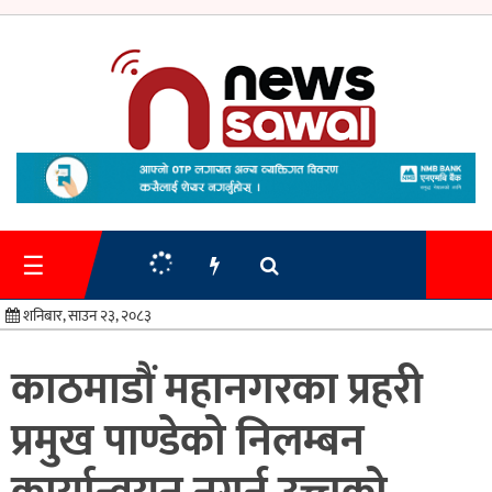
गृहपृष्ठ
समाचार
☰
प्रशासन
शनिबार, साउन २३, २०८३
अर्थतन्त्र
काठमाडौं महानगरका प्रहरी
स्वास्थ्य/
प्रमुख पाण्डेको निलम्बन
शिक्षा
मनोरन्जन