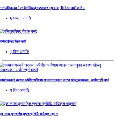
नगरपालिकाका मेयर केसीविरुद्ध भ्रष्टाचार मुद्दा दायर, बिगो मागदावी कति ?
६ घण्टा अगाडि
मन्त्रिपरिषद् बैठक बस्दै
२ दिन अगाडि
कार्यान्वयनको चरणमा अपेक्षित परिणाम आउन नसक्नुका कारण खोज्नु आवश्यक : अर्थमन्त्री वाग्ले
२ दिन अगाडि
एक लाख घुससहित सूचना प्रविधि अधिकृत पक्राउ