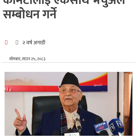
कमिटीलाई एकैसाथ भर्चुअल
अन्तर्राष्ट्रिय
सम्बोधन गर्ने
खेलकुद
२ वर्ष अगाडी
सोमबार, साउन २५, २०८३