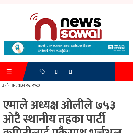
गृहपृष्ठ
समाचार
☰
प्रशासन
सोमबार, साउन २५, २०८३
अर्थतन्त्र
एमाले अध्यक्ष ओलीले ७५३
स्वास्थ्य/
ओटै स्थानीय तहका पार्टी
शिक्षा
मनोरन्जन