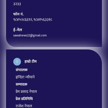
३२३३
फोन नं.
९८४५२८६६९२, ९८४१५६३३१८
ई–मेल
sawalnews22@gmail.com
हाम्रो टीम
संचालक
इन्दिरा न्यौपाने
सम्पादक
प्रेम प्रसाद नेपाल
प्रेस प्रतिनिधि
राजेश नेपाल