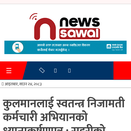
गृहपृष्ठ
समाचार
☰
प्रशासन
आइतबार, साउन २४, २०८३
अर्थतन्त्र
कुलमानलाई स्वतन्त्र निजामती
स्वास्थ्य/
कर्मचारी अभियानको
शिक्षा
मनोरन्जन