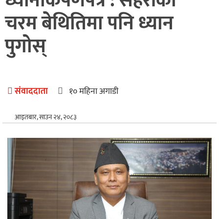
ध्यानाकर्षणपत्र : सहरीको
अन्तर्राष्ट्रिय
चरम बेथितिमा पनि ध्यान
खेलकुद
पुगोस्
संवाददाता
१० महिना अगाडी
आइतबार, साउन २४, २०८३