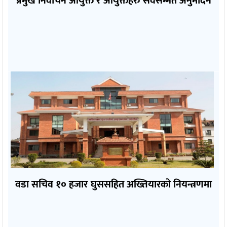
प्रमुख निर्वाचन आयुक्त र आयुक्तहरु सर्वसम्मत अनुमोदन
वडा सचिव १० हजार घुससहित अख्तियारको नियन्त्रणमा