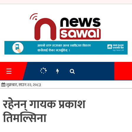
गृहपृष्ठ
समाचार
☰
प्रशासन
शुक्रबार, साउन २२, २०८३
अर्थतन्त्र
रहेनन् गायक प्रकाश
स्वास्थ्य/
तिमल्सिना
शिक्षा
मनोरन्जन