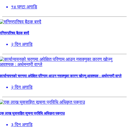
१४ घण्टा अगाडि
मन्त्रिपरिषद् बैठक बस्दै
२ दिन अगाडि
कार्यान्वयनको चरणमा अपेक्षित परिणाम आउन नसक्नुका कारण खोज्नु आवश्यक : अर्थमन्त्री वाग्ले
२ दिन अगाडि
एक लाख घुससहित सूचना प्रविधि अधिकृत पक्राउ
३ दिन अगाडि