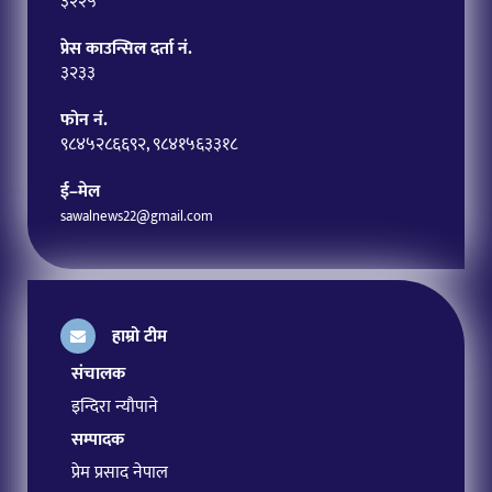
३२२५
प्रेस काउन्सिल दर्ता नं.
३२३३
फोन नं.
९८४५२८६६९२, ९८४१५६३३१८
ई–मेल
sawalnews22@gmail.com
हाम्रो टीम
संचालक
इन्दिरा न्यौपाने
सम्पादक
प्रेम प्रसाद नेपाल