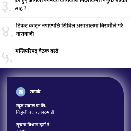
३.
को हुन् आयल निगमको कार्यकारी निर्देशकमा नियुक्त भएका
साह ?
४.
टिकट काट्न नपाएपछि सिभिल अस्पतालमा बिरामीले गरे
नाराबाजी
५.
मन्त्रिपरिषद् बैठक बस्दै
सम्पर्क
न्यूज सवाल प्रा.लि.
विजुली बजार, काठमाडौं
सूचना विभाग दर्ता नं.