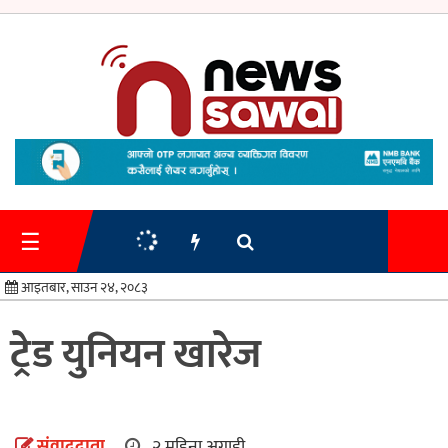
गृहपृष्ठ
समाचार
☰
प्रशासन
आइतबार, साउन २४, २०८३
अर्थतन्त्र
ट्रेड युनियन खारेज
स्वास्थ्य/
शिक्षा
मनोरन्जन
संवाददाता
२ महिना अगाडी