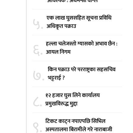
आवश्यक : अर्थमन्त्री वाग्ले
५.
एक लाख घुससहित सूचना प्रविधि
अधिकृत पक्राउ
६.
हल्ला चलेजस्तो ग्यासको अभाव छैन :
आयल निगम
७.
किन पक्राउ परे परराष्ट्रका सहसचिव
भट्टराई ?
८.
१२ हजार घुस लिने कार्यालय
प्रमुखविरुद्ध मुद्दा
९.
टिकट काट्न नपाएपछि सिभिल
अस्पतालमा बिरामीले गरे नाराबाजी