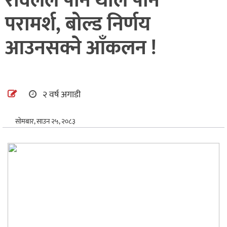
रावलले पनि थाले पनि
अन्तर्राष्ट्रिय
परामर्श, बोल्ड निर्णय
खेलकुद
आउनसक्ने आँकलन !
२ वर्ष अगाडी
सोमबार, साउन २५, २०८३