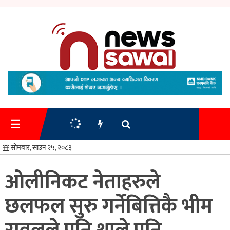
गृहपृष्ठ
समाचार
☰
प्रशासन
सोमबार, साउन २५, २०८३
अर्थतन्त्र
ओलीनिकट नेताहरुले
स्वास्थ्य/
छलफल सुरु गर्नेबित्तिकै भीम
शिक्षा
मनोरन्जन