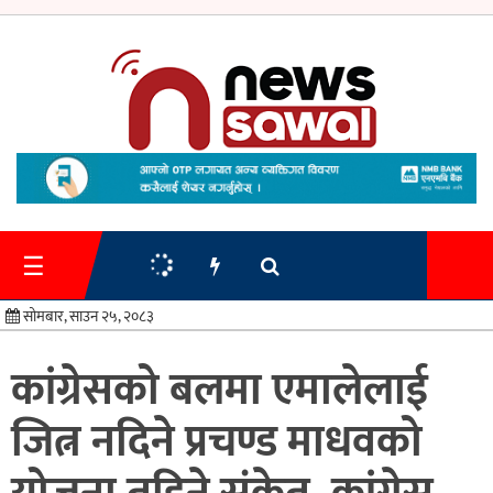
गृहपृष्ठ
समाचार
☰
प्रशासन
सोमबार, साउन २५, २०८३
अर्थतन्त्र
कांग्रेसको बलमा एमालेलाई
स्वास्थ्य/
जित्न नदिने प्रचण्ड माधवको
शिक्षा
मनोरन्जन