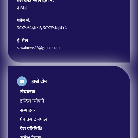
प्रेस काउन्सिल दर्ता नं.
३२३३
फोन नं.
९८४५२८६६९२, ९८४१५६३३१८
ई–मेल
sawalnews22@gmail.com
हाम्रो टीम
संचालक
इन्दिरा न्यौपाने
सम्पादक
प्रेम प्रसाद नेपाल
प्रेस प्रतिनिधि