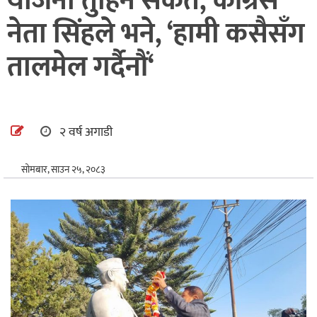
योजना तुहिने संकेत, कांग्रेस
अन्तर्राष्ट्रिय
नेता सिंहले भने, ‘हामी कसैसँग
खेलकुद
तालमेल गर्दैनौं‘
२ वर्ष अगाडी
सोमबार, साउन २५, २०८३