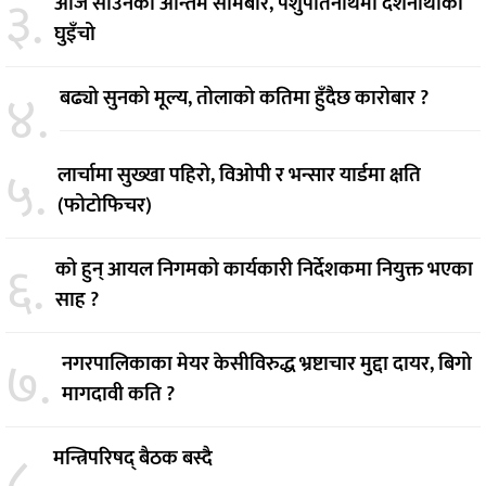
३.
आज साउनको अन्तिम सोमबार, पशुपतिनाथमा दर्शनार्थीको
घुइँचो
४.
बढ्यो सुनको मूल्य, तोलाको कतिमा हुँदैछ कारोबार ?
५.
लार्चामा सुख्खा पहिरो, विओपी र भन्सार यार्डमा क्षति
(फोटोफिचर)
६.
को हुन् आयल निगमको कार्यकारी निर्देशकमा नियुक्त भएका
साह ?
७.
नगरपालिकाका मेयर केसीविरुद्ध भ्रष्टाचार मुद्दा दायर, बिगो
मागदावी कति ?
८.
मन्त्रिपरिषद् बैठक बस्दै