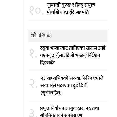
१०.
गृहमन्त्री गुरुङ र हिन्दू संयुक्त
मोर्चाबीच १३ बुँदे सहमति
धेरै पढिएको
१.
रसुवा भन्सारबाट तानिएका खनाल अझै
गएनन् दार्चुला, डिजी भन्छन् ‘निर्देशन
दिइसकेँ’
२.
२३ सहसचिवको सरुवा, फेरिए एमाले
सरकारले पठाएका दुई डिजी
(सूचीसहित)
३.
प्रमुख निर्वाचन आयुक्तद्वारा पद तथा
गोपनियताको सपथग्रहण