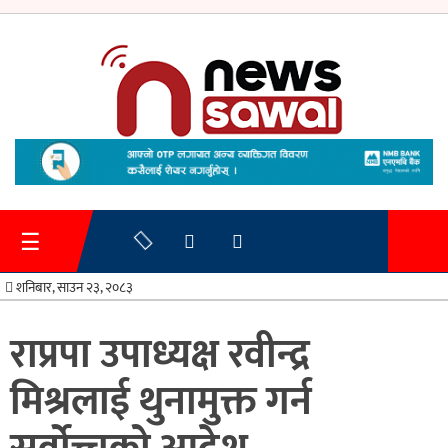
गृहपृष्ठ
समाचार
☰
प्रशासन
शनिबार, साउन २३, २०८३
अर्थतन्त्र
राप्रपा उपाध्यक्ष रवीन्द्र
स्वास्थ्य/
मिश्रलाई थुनामुक्त गर्न
शिक्षा
मनोरन्जन