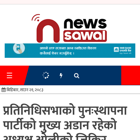
गृहपृष्ठ
समाचार
☰
प्रशासन
बिहिबार, साउन २१, २०८३
अर्थतन्त्र
प्रतिनिधिसभाको पुनःस्थापना
स्वास्थ्य/
पार्टीको मुख्य अडान रहेको
शिक्षा
मनोरन्जन