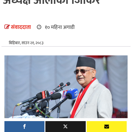
अध्यक्ष ओलीको जिकिर
अन्तर्राष्ट्रिय
खेलकुद
संवाददाता
१० महिना अगाडी
बिहिबार, साउन २१, २०८३