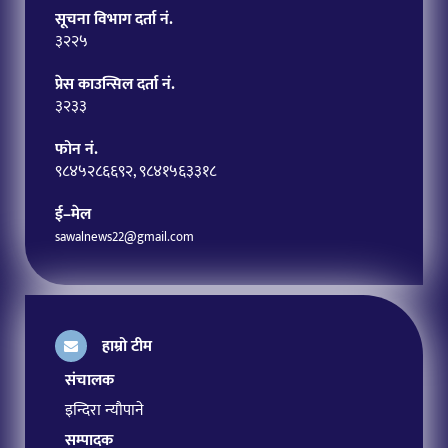
सूचना विभाग दर्ता नं.
३२२५
प्रेस काउन्सिल दर्ता नं.
३२३३
फोन नं.
९८४५२८६६९२, ९८४१५६३३१८
ई–मेल
sawalnews22@gmail.com
हाम्रो टीम
संचालक
इन्दिरा न्यौपाने
सम्पादक