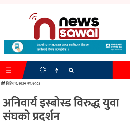
गृहपृष्ठ
समाचार
☰
प्रशासन
बिहिबार, साउन २१, २०८३
अर्थतन्त्र
अनिवार्य इस्बोस्ड विरुद्ध युवा
स्वास्थ्य/
संघको प्रदर्शन
शिक्षा
मनोरन्जन