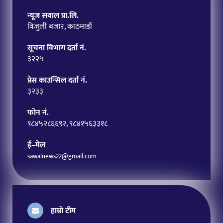
न्यूज सवाल प्रा.लि.
विजुली बजार, काठमाडौं
सूचना विभाग दर्ता नं.
३२२५
प्रेस काउन्सिल दर्ता नं.
३२३३
फोन नं.
९८४५२८६६९२, ९८४१५६३३१८
ई–मेल
sawalnews22@gmail.com
हाम्रो टीम