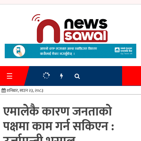
गृहपृष्ठ
समाचार
☰
प्रशासन
शनिबार, साउन २३, २०८३
अर्थतन्त्र
एमालेकै कारण जनताको
स्वास्थ्य/
पक्षमा काम गर्न सकिएन :
शिक्षा
मनोरन्जन