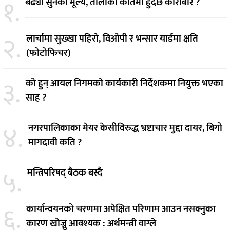
१.
बढ्यो सुनको मूल्य, तोलाको कतिमा हुँदैछ कारोबार ?
२.
लार्चामा सुख्खा पहिरो, विओपी र भन्सार यार्डमा क्षति
(फोटोफिचर)
३.
को हुन् आयल निगमको कार्यकारी निर्देशकमा नियुक्त भएका
साह ?
४.
नगरपालिकाका मेयर केसीविरुद्ध भ्रष्टाचार मुद्दा दायर, बिगो
मागदावी कति ?
५.
मन्त्रिपरिषद् बैठक बस्दै
६.
कार्यान्वयनको चरणमा अपेक्षित परिणाम आउन नसक्नुका
कारण खोज्नु आवश्यक : अर्थमन्त्री वाग्ले