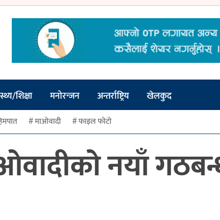
स्थ्य/शिक्षा
मनोरन्जन
अन्तर्राष्ट्रिय
खेलकुद
िमपात
माओवादी
फाइल फोटो
 माओवादीको नयाँ गठब