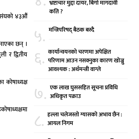
४.
भ्रष्टाचार मुद्दा दायर, बिगो मागदावी
कति ?
ग संघको ४३औं
५.
मन्त्रिपरिषद् बैठक बस्दै
 बनाएका छन् ।
६.
कार्यान्वयनको चरणमा अपेक्षित
ली र द्वितीय
परिणाम आउन नसक्नुका कारण खोज्नु
आवश्यक : अर्थमन्त्री वाग्ले
ा कोषाध्यक्ष
७.
एक लाख घुससहित सूचना प्रविधि
अधिकृत पक्राउ
ोषाध्यक्षमा
८.
हल्ला चलेजस्तो ग्यासको अभाव छैन :
आयल निगम