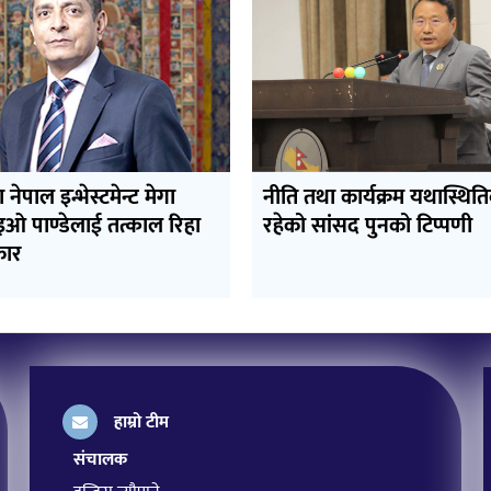
रा नेपाल इन्भेस्टमेन्ट मेगा
नीति तथा कार्यक्रम यथास्थित
इओ पाण्डेलाई तत्काल रिहा
रहेको सांसद पुनको टिप्पणी
कार
हाम्रो टीम
संचालक