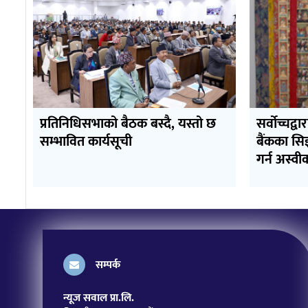
प्रतिनिधिसभाको बैठक बस्दै, यस्तो छ
सर्वोच्चद्वा
सम्भावित कार्यसूची
बैंकका सि
गर्न अस्वी
सम्पर्क
न्यूज सवाल प्रा.लि.