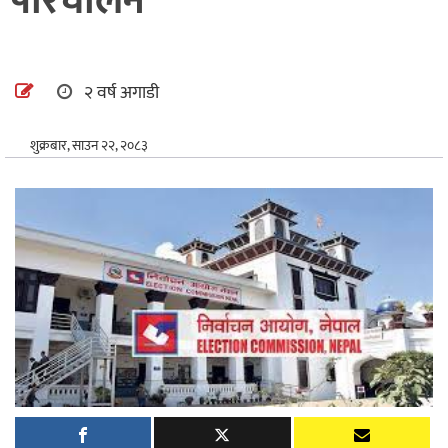
परिचालन
अन्तर्राष्ट्रिय
खेलकुद
२ वर्ष अगाडी
शुक्रबार, साउन २२, २०८३