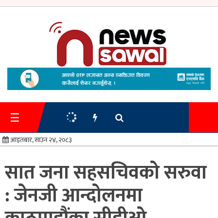
गृहपृष्ठ
समाचार
☰
प्रशासन
आइतबार, साउन २४, २०८३
अर्थतन्त्र
सात जना सहसचिवको सरुवा
स्वास्थ्य/
: जेनजी आन्दोलनमा
शिक्षा
मनोरन्जन