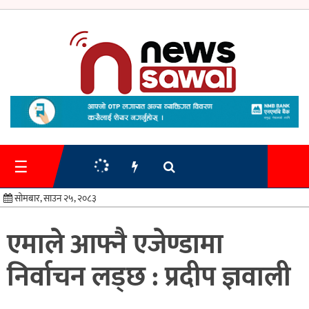
गृहपृष्ठ
समाचार
☰
प्रशासन
सोमबार, साउन २५, २०८३
अर्थतन्त्र
एमाले आफ्नै एजेण्डामा
स्वास्थ्य/
निर्वाचन लड्छ : प्रदीप ज्ञवाली
शिक्षा
मनोरन्जन