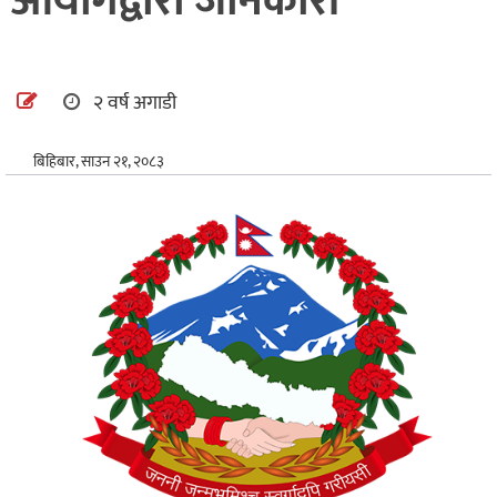
आयोगद्वारा जानकारी
अन्तर्राष्ट्रिय
खेलकुद
२ वर्ष अगाडी
बिहिबार, साउन २१, २०८३