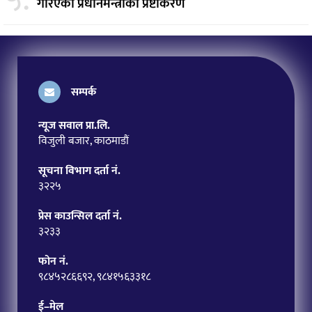
गरिएको प्रधानमन्त्रीको प्रष्टीकरण
सम्पर्क
न्यूज सवाल प्रा.लि.
विजुली बजार, काठमाडौं
सूचना विभाग दर्ता नं.
३२२५
प्रेस काउन्सिल दर्ता नं.
३२३३
फोन नं.
९८४५२८६६९२, ९८४१५६३३१८
ई–मेल