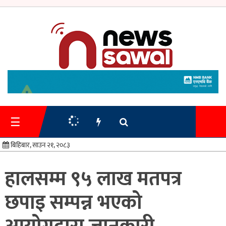
गृहपृष्ठ
समाचार
☰
प्रशासन
बिहिबार, साउन २१, २०८३
अर्थतन्त्र
हालसम्म ९५ लाख मतपत्र
स्वास्थ्य/
छपाइ सम्पन्न भएको
शिक्षा
मनोरन्जन